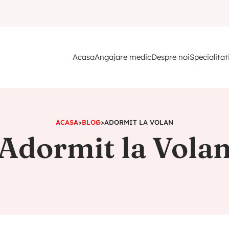
Acasa
Angajare medic
Despre noi
Specialitat
ACASA
>
BLOG
>
ADORMIT LA VOLAN
Adormit la Vola