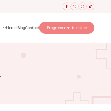
i
Medici
Blog
Contact
Programeaza-te online
n