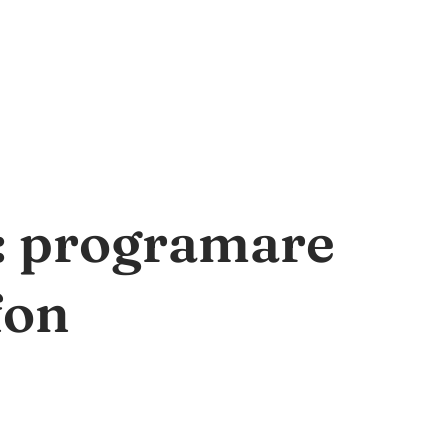
a: programare
fon