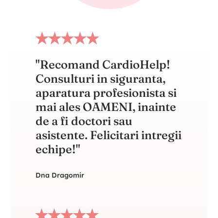
"Recomand CardioHelp!
Consulturi in siguranta,
C
aparatura profesionista si
a
mai ales OAMENI, inainte
de a fi doctori sau
d
i
asistente. Felicitari intregii
a
echipe!"
e
Dna Dragomir
D