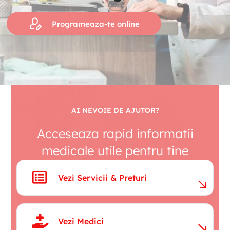
Programeaza-te online
AI NEVOIE DE AJUTOR?
Acceseaza rapid informatii
medicale utile pentru tine
Vezi Servicii & Preturi
Vezi Medici