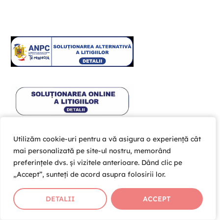
Utilizăm cookie-uri pentru a vă asigura o experiență cât
Utilizăm cookie-uri pentru a vă asigura o experiență cât
mai personalizată pe site-ul nostru, memorând
mai personalizată pe site-ul nostru, memorând
preferințele dvs. și vizitele anterioare. Dând clic pe
preferințele dvs. și vizitele anterioare. Dând clic pe
„Accept”, sunteți de acord asupra folosirii lor.
„Accept”, sunteți de acord asupra folosirii lor.
DETALII
DETALII
ACCEPT
ACCEPT
Copyright © 2026 Cardio Help Team SRL , CUI 39203981 ,
J01/364/2018