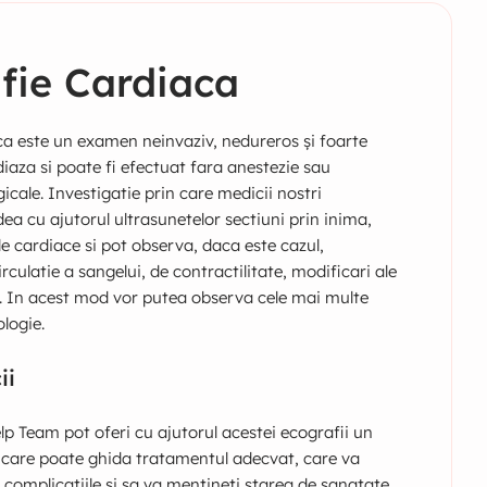
fie Cardiaca
a este un examen neinvaziv, nedureros și foarte
diaza si poate fi efectuat fara anestezie sau
gicale. Investigatie prin care medicii nostri
dea cu ajutorul ultrasunetelor sectiuni prin inima,
le cardiace si pot observa, daca este cazul,
rculatie a sangelui, de contractilitate, modificari ale
ii. In acest mod vor putea observa cele mai multe
ologie.
ii
lp Team pot oferi cu ajutorul acestei ecografii un
 care poate ghida tratamentul adecvat, care va
i complicatiile si sa va mentineti starea de sanatate