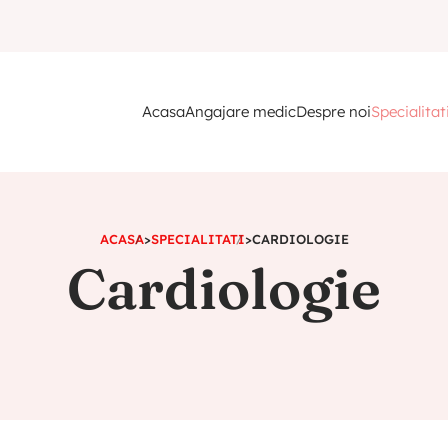
Acasa
Angajare medic
Despre noi
Specialitat
ACASA
>
SPECIALITATI
>
CARDIOLOGIE
Cardiologie