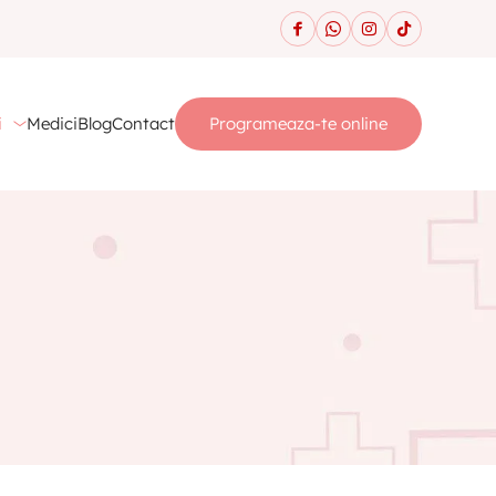
i
Medici
Blog
Contact
Programeaza-te online