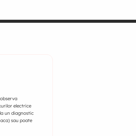
 observa
rilor electrice
 la un diagnostic
diaca) sau poate