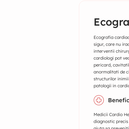
Ecogra
Ecografia cardiac
sigur, care nu ira
interventii chirur
cardiologi pot ve
pericard, cavitati
anormalitati de ci
structurilor inim
patologii in cardi
Benefic
Medicii Cardio He
diagnostic precis
ajuta sa prevenit