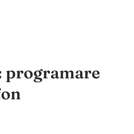
a: programare
fon