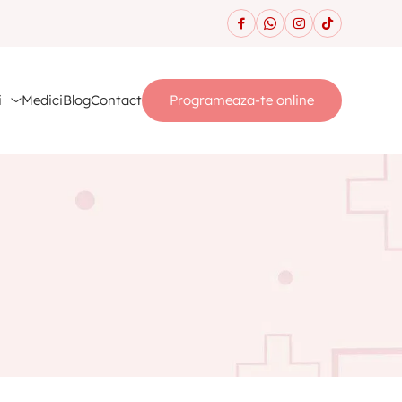
i
Medici
Blog
Contact
Programeaza-te online