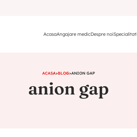
Acasa
Angajare medic
Despre noi
Specialitat
ACASA
>
BLOG
>
ANION GAP
anion gap