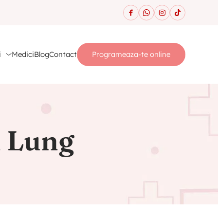
i
Medici
Blog
Contact
Programeaza-te online
n Lung