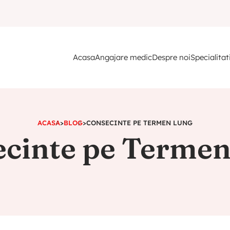
Acasa
Angajare medic
Despre noi
Specialitat
ACASA
>
BLOG
>
CONSECINTE PE TERMEN LUNG
cinte pe Terme