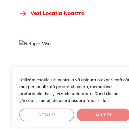
Vezi Locatia Noastra
Utilizăm cookie-uri pentru a vă asigura o experiență câ
mai personalizată pe site-ul nostru, memorând
preferințele dvs. și vizitele anterioare. Dând clic pe
„Accept”, sunteți de acord asupra folosirii lor.
DETALII
ACCEPT
Copyright © 2026 Cardio Help T