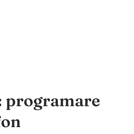
a: programare
fon