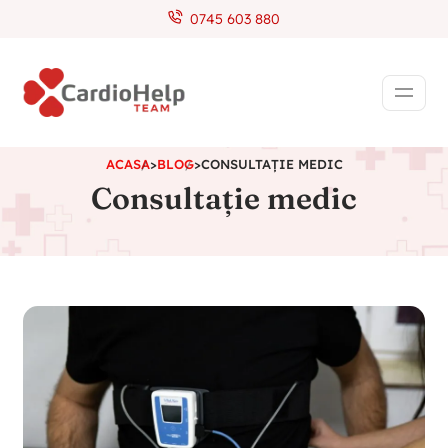
0745 603 880
ACASA
>
BLOG
>
CONSULTAȚIE MEDIC
Consultație medic