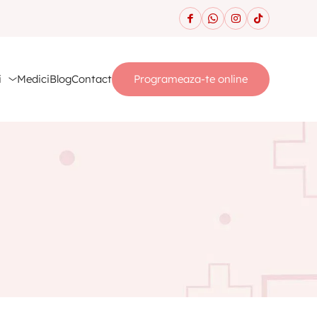
i
Medici
Blog
Contact
Programeaza-te online