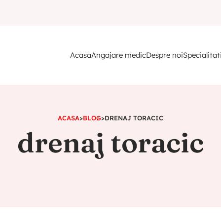
Acasa
Angajare medic
Despre noi
Specialitat
ACASA
>
BLOG
>
DRENAJ TORACIC
drenaj toracic