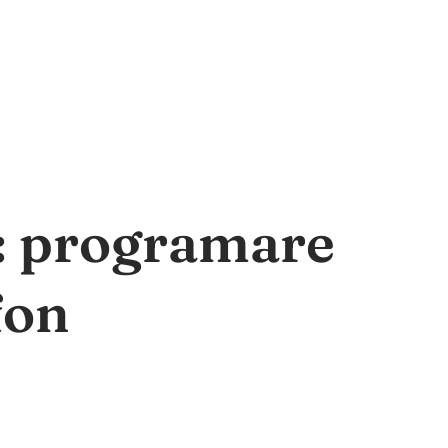
a: programare
fon