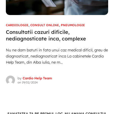
CARDIOLOGIE
,
CONSULT ONLINE
,
PNEUMOLOGIE
Consultatii cazuri dificile,
nediagnosticate inca, complexe
Nu ne dam batuti in fata unui caz medical dificil, greu de
diagnosticat, nediagnosticat inca La cabinetele Cardio
Help Team, din Alba iulia, ne m...
by
Cardio Help Team
on
19/02/2024
SANATATEA TA PE PRIMUL LOC. NU AMANA CONSULTUL