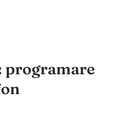
a: programare
fon