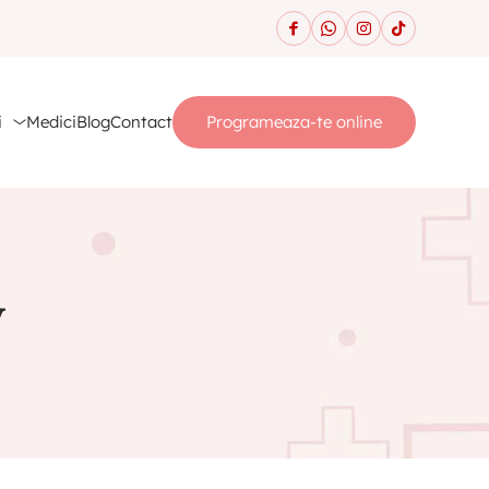
i
Medici
Blog
Contact
Programeaza-te online
v