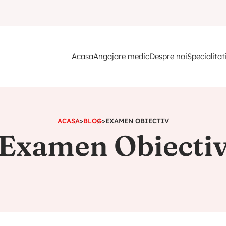
Acasa
Angajare medic
Despre noi
Specialitat
ACASA
>
BLOG
>
EXAMEN OBIECTIV
Examen Obiecti