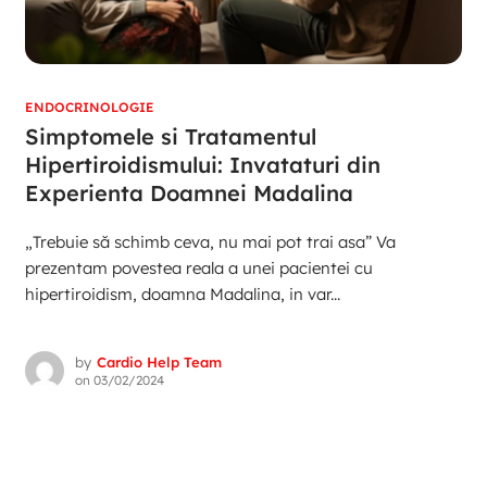
ENDOCRINOLOGIE
Simptomele si Tratamentul
Hipertiroidismului: Invataturi din
Experienta Doamnei Madalina
„Trebuie să schimb ceva, nu mai pot trai asa” Va
prezentam povestea reala a unei pacientei cu
hipertiroidism, doamna Madalina, in var...
by
Cardio Help Team
on
03/02/2024