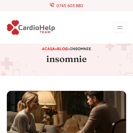
0745 603 880
ACASA
>
BLOG
>
INSOMNIE
insomnie