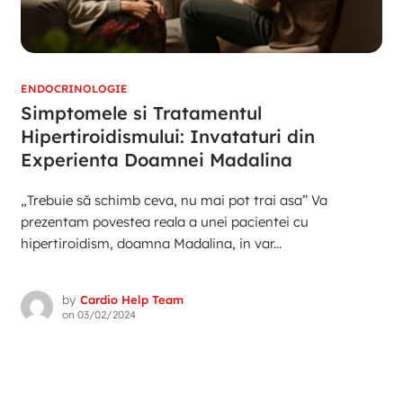
ENDOCRINOLOGIE
Simptomele si Tratamentul
Hipertiroidismului: Invataturi din
Experienta Doamnei Madalina
„Trebuie să schimb ceva, nu mai pot trai asa” Va
prezentam povestea reala a unei pacientei cu
hipertiroidism, doamna Madalina, in var...
by
Cardio Help Team
on
03/02/2024