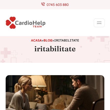
0745 603 880
ACASA
>
BLOG
>
IRITABILITATE
iritabilitate