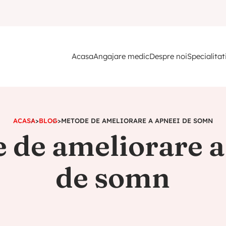
Acasa
Angajare medic
Despre noi
Specialitat
ACASA
>
BLOG
>
METODE DE AMELIORARE A APNEEI DE SOMN
 de ameliorare a
de somn