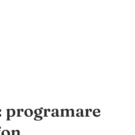
a: programare
fon