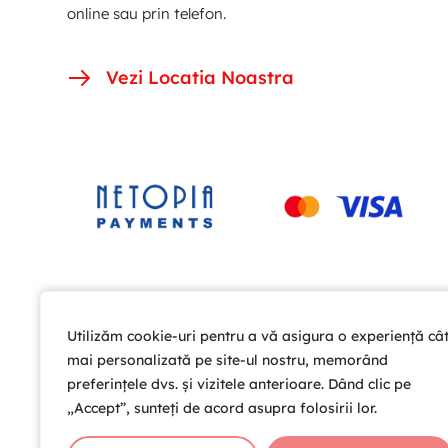
online sau prin telefon.
Vezi Locatia Noastra
Utilizăm cookie-uri pentru a vă asigura o experiență câ
Utilizăm cookie-uri pentru a vă asigura o experiență câ
mai personalizată pe site-ul nostru, memorând
mai personalizată pe site-ul nostru, memorând
preferințele dvs. și vizitele anterioare. Dând clic pe
preferințele dvs. și vizitele anterioare. Dând clic pe
„Accept”, sunteți de acord asupra folosirii lor.
„Accept”, sunteți de acord asupra folosirii lor.