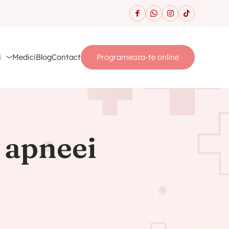
i
Medici
Blog
Contact
Programeaza-te online
 apneei