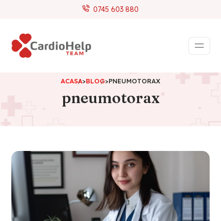
0745 603 880
ACASA
>
BLOG
>
PNEUMOTORAX
pneumotorax