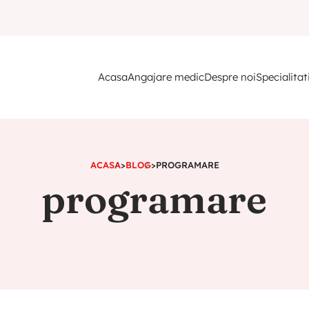
Acasa
Angajare medic
Despre noi
Specialitat
ACASA
>
BLOG
>
PROGRAMARE
programare