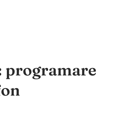
a: programare
fon