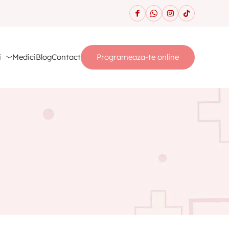
i
Medici
Blog
Contact
Programeaza-te online