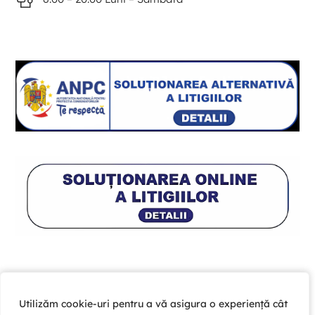
Utilizăm cookie-uri pentru a vă asigura o experiență cât
Utilizăm cookie-uri pentru a vă asigura o experiență cât