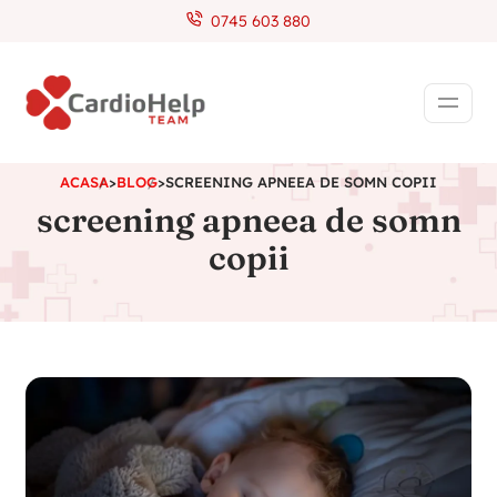
0745 603 880
ACASA
>
BLOG
>
SCREENING APNEEA DE SOMN COPII
screening apneea de somn
copii