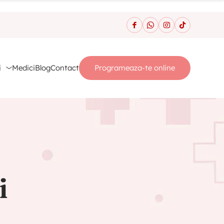
i
Medici
Blog
Contact
Programeaza-te online
i