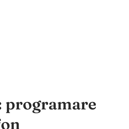
a: programare
fon