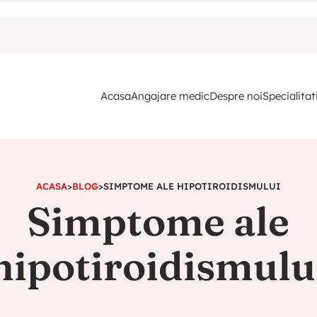
Acasa
Angajare medic
Despre noi
Specialitat
ACASA
>
BLOG
>
SIMPTOME ALE HIPOTIROIDISMULUI
Simptome ale
hipotiroidismulu