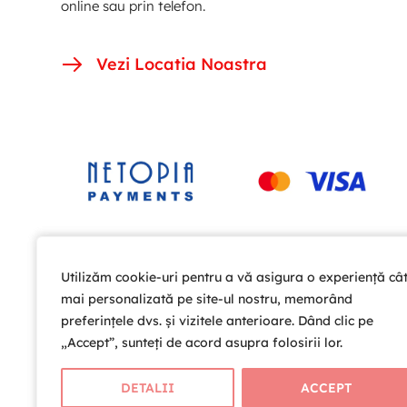
online sau prin telefon.
Vezi Locatia Noastra
Utilizăm cookie-uri pentru a vă asigura o experiență câ
Utilizăm cookie-uri pentru a vă asigura o experiență câ
mai personalizată pe site-ul nostru, memorând
mai personalizată pe site-ul nostru, memorând
preferințele dvs. și vizitele anterioare. Dând clic pe
preferințele dvs. și vizitele anterioare. Dând clic pe
„Accept”, sunteți de acord asupra folosirii lor.
„Accept”, sunteți de acord asupra folosirii lor.
DETALII
DETALII
ACCEPT
ACCEPT