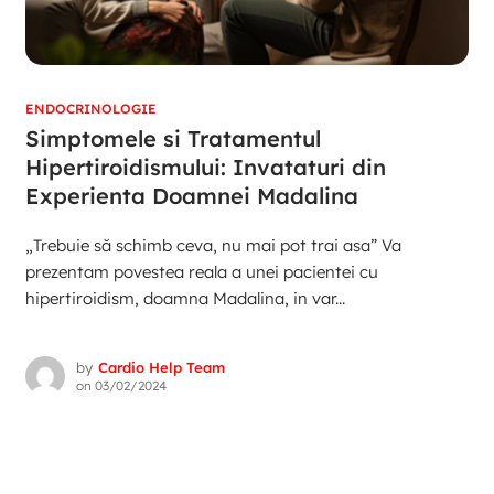
ENDOCRINOLOGIE
Simptomele si Tratamentul
Hipertiroidismului: Invataturi din
Experienta Doamnei Madalina
„Trebuie să schimb ceva, nu mai pot trai asa” Va
prezentam povestea reala a unei pacientei cu
hipertiroidism, doamna Madalina, in var...
by
Cardio Help Team
on
03/02/2024