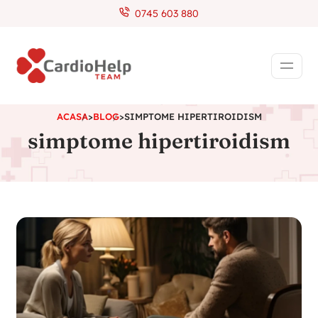
0745 603 880
ACASA
>
BLOG
>
SIMPTOME HIPERTIROIDISM
simptome hipertiroidism