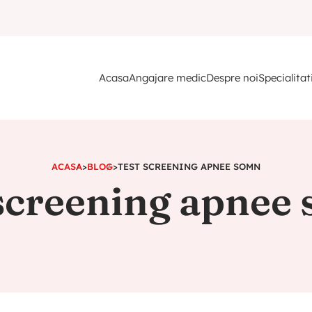
Acasa
Angajare medic
Despre noi
Specialitat
ACASA
>
BLOG
>
TEST SCREENING APNEE SOMN
 screening apnee