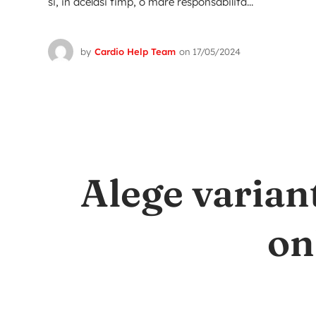
si, in acelasi timp, o mare responsabilita...
by
Cardio Help Team
on
17/05/2024
Alege varian
on