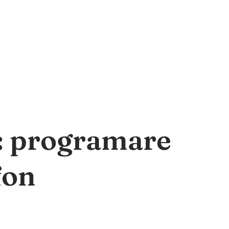
a: programare
fon