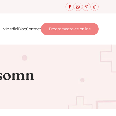
i
Medici
Blog
Contact
Programeaza-te online
 somn