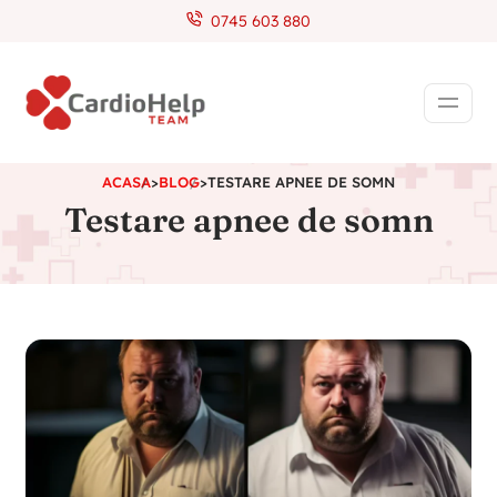
0745 603 880
ACASA
>
BLOG
>
TESTARE APNEE DE SOMN
Testare apnee de somn