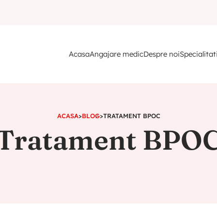
Acasa
Angajare medic
Despre noi
Specialitat
ACASA
>
BLOG
>
TRATAMENT BPOC
Tratament BPO