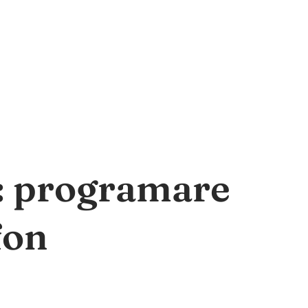
a: programare
fon