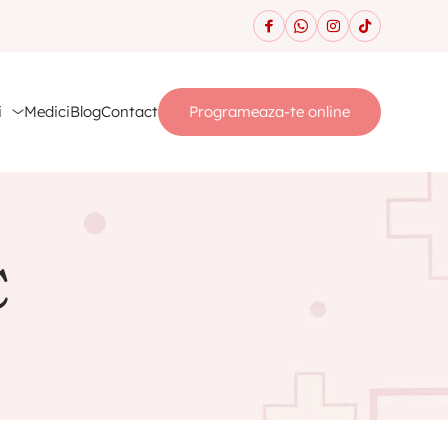
i
Medici
Blog
Contact
Programeaza-te online
C