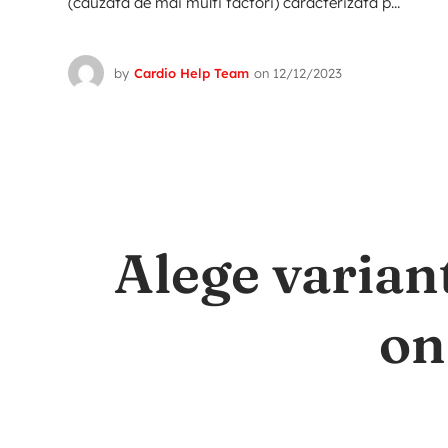
(cauzata de mai multi factori) caracterizata p...
by
Cardio Help Team
on
12/12/2023
Alege varian
on