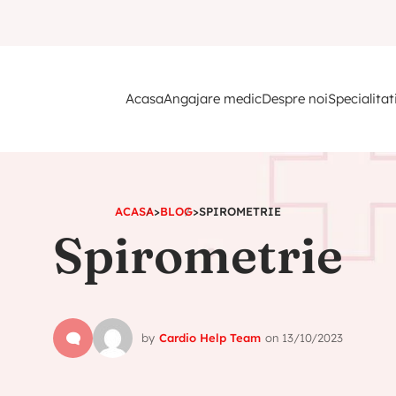
Acasa
Angajare medic
Despre noi
Specialitat
ACASA
>
BLOG
>
SPIROMETRIE
Spirometrie
by
Cardio Help Team
on
13/10/2023