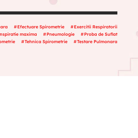
nara
Efectuare Spirometrie
Exercitii Respiratorii
nspiratie maxima
Pneumologie
Proba de Suflat
ometrie
Tehnica Spirometrie
Testare Pulmonara