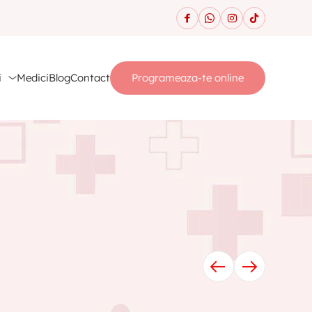
i
Medici
Blog
Contact
Programeaza-te online