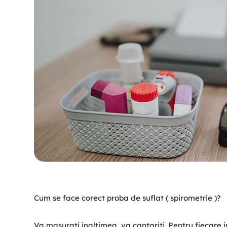
Cum se face corect proba de suflat ( spirometrie )?
Va masurati inaltimea, va cantariti. Pentru fiecare i