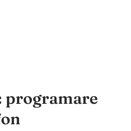
a: programare
fon