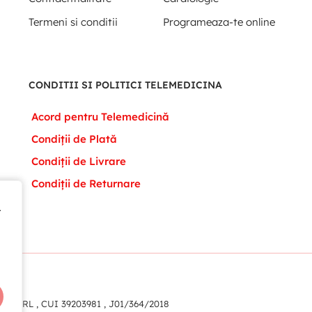
Termeni si conditii
Programeaza-te online
CONDITII SI POLITICI TELEMEDICINA
Acord pentru Telemedicină
Condiții de Plată
Condiții de Livrare
Condiții de Returnare
t
t
eam SRL , CUI 39203981 , J01/364/2018