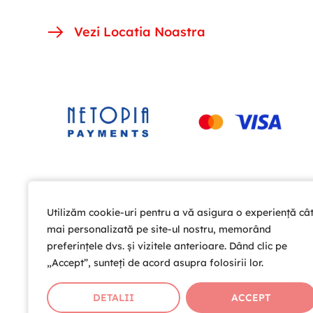
Vezi Locatia Noastra
Utilizăm cookie-uri pentru a vă asigura o experiență câ
Utilizăm cookie-uri pentru a vă asigura o experiență câ
mai personalizată pe site-ul nostru, memorând
mai personalizată pe site-ul nostru, memorând
preferințele dvs. și vizitele anterioare. Dând clic pe
preferințele dvs. și vizitele anterioare. Dând clic pe
„Accept”, sunteți de acord asupra folosirii lor.
„Accept”, sunteți de acord asupra folosirii lor.
DETALII
DETALII
ACCEPT
ACCEPT
Copyright © 2026 Cardio Help T