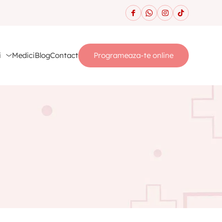
i
Medici
Blog
Contact
Programeaza-te online