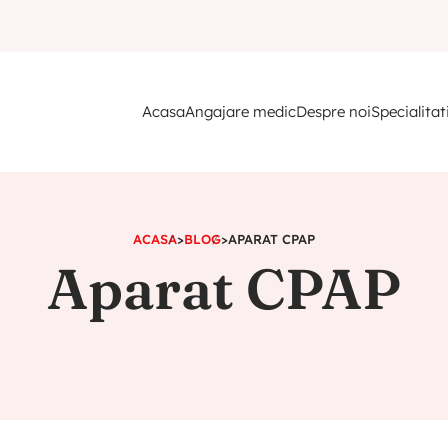
Acasa
Angajare medic
Despre noi
Specialitat
ACASA
>
BLOG
>
APARAT CPAP
Aparat CPAP