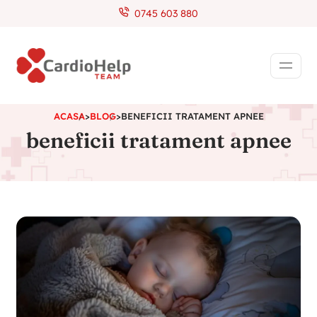
0745 603 880
ACASA
>
BLOG
>
BENEFICII TRATAMENT APNEE
beneficii tratament apnee