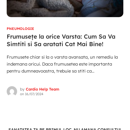
PNEUMOLOGIE
Frumusețe la orice Varsta: Cum Sa Va
Simtiti si Sa aratati Cat Mai Bine!
Frumusete chiar si la o varsta avansata, un remediu la
indemana oricui. Daca frumusetea este importanta
pentru dumneavoastra, trebuie sa stiti ca...
by
Cardio Help Team
on
16/07/2024
SANATATEA TA PE PRIMUL LOC. NU AMANA CONSULTUL