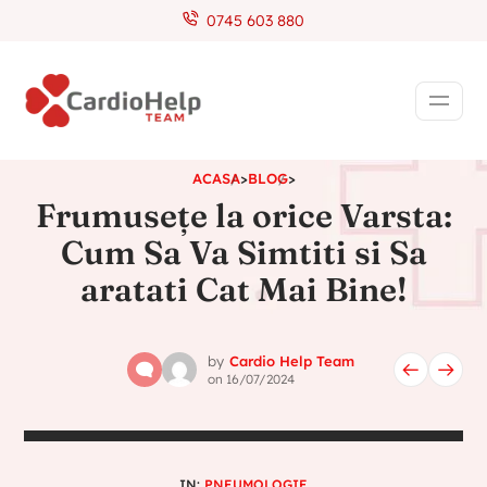
0745 603 880
ACASA
>
BLOG
>
Frumusețe la orice Varsta:
Cum Sa Va Simtiti si Sa
aratati Cat Mai Bine!
by
Cardio Help Team
on
16/07/2024
IN:
PNEUMOLOGIE