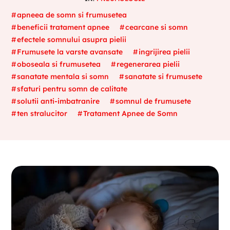
apneea de somn si frumusetea
beneficii tratament apnee
cearcane si somn
efectele somnului asupra pielii
Frumusete la varste avansate
ingrijirea pielii
oboseala si frumusetea
regenerarea pielii
sanatate mentala si somn
sanatate si frumusete
sfaturi pentru somn de calitate
solutii anti-imbatranire
somnul de frumusete
ten stralucitor
Tratament Apnee de Somn