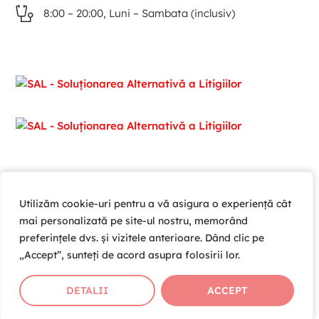
8:00 – 20:00, Luni – Sambata (inclusiv)
Utilizăm cookie-uri pentru a vă asigura o experiență cât
Utilizăm cookie-uri pentru a vă asigura o experiență cât
mai personalizată pe site-ul nostru, memorând
mai personalizată pe site-ul nostru, memorând
preferințele dvs. și vizitele anterioare. Dând clic pe
preferințele dvs. și vizitele anterioare. Dând clic pe
„Accept”, sunteți de acord asupra folosirii lor.
„Accept”, sunteți de acord asupra folosirii lor.
Copyright © 2026 Cardio Help Team SRL , CUI 39203981 ,
J01/364/2018
DETALII
DETALII
ACCEPT
ACCEPT