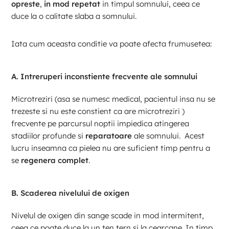
opreste
,
in mod repetat
in timpul somnului, ceea ce
duce la o calitate slaba a somnului.
Iata cum aceasta conditie va poate afecta frumusetea:
A.
Intreruperi inconstiente frecvente ale somnului
Microtreziri (asa se numesc medical, pacientul insa nu se
trezeste si nu este constient ca are microtreziri )
frecvente pe parcursul noptii impiedica atingerea
stadiilor profunde si
reparatoare
ale somnului. Acest
lucru inseamna ca pielea nu are suficient timp pentru a
se
regenera complet
.
B.
Scaderea nivelului de oxigen
Nivelul de oxigen din sange scade in mod intermitent,
ceea ce poate duce la un ten tern si la cearcane. In timp,