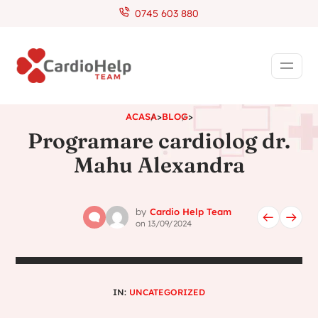
0745 603 880
ACASA
>
BLOG
>
Programare cardiolog dr.
Mahu Alexandra
by
Cardio Help Team
on
13/09/2024
IN:
UNCATEGORIZED