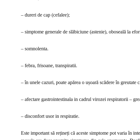
– dureri de cap (cefalee);
– simptome generale de slăbiciune (astenie), oboseală la efort 
– somnolenta.
– febra, frisoane, transpiratii.
–
î
n unele cazuri, poate apărea o ușoară scădere în greutate ca 
– afectare gastrointestinala in cadrul virozei respiratorii – gre
– disconfort usor in respiratie.
Este important să rețineți că aceste simptome pot varia în inte