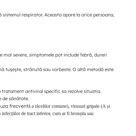
ă sistemul respirator. Aceasta apare la orice persoana,
ile mai severe, simptomele pot include febră, dureri
oană tușește, strănută sau vorbeste. O altă metodă este
ă tratament antiviral specific sa rezolve situatia.
e de sănătate.
cauza frecvent
ă a răcelilor comune
), virusuri gripale (A și
infecțiilor de tract inferior, cum ar fi bronșita sau