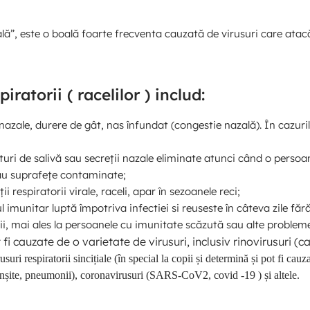
lă”, este o boală foarte frecventa cauzată de virusuri care atac
ratorii ( racelilor ) includ:
ii nazale, durere de gât, nas înfundat (congestie nazală). În cazur
ături de salivă sau secreții nazale eliminate atunci când o pers
sau suprafețe contaminate;
ii respiratorii virale, raceli, apar în sezoanele reci;
ul imunitar luptă împotriva infectiei si reuseste în câteva zile făr
ii, mai ales la persoanele cu imunitate scăzută sau alte problem
 fi cauzate de o varietate de virusuri, inclusiv rinovirusuri (
i respiratorii sincițiale (în special la copii și determină și pot fi cauza 
nșite, pneumonii), coronavirusuri (SARS-CoV2, covid -19 ) și altele.