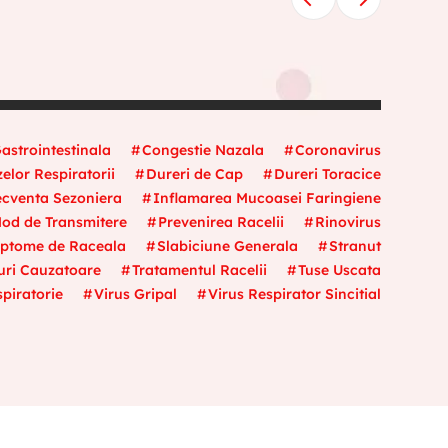
astrointestinala
Congestie Nazala
Coronavirus
elor Respiratorii
Dureri de Cap
Dureri Toracice
ecventa Sezoniera
Inflamarea Mucoasei Faringiene
od de Transmitere
Prevenirea Racelii
Rinovirus
ptome de Raceala
Slabiciune Generala
Stranut
suri Cauzatoare
Tratamentul Racelii
Tuse Uscata
piratorie
Virus Gripal
Virus Respirator Sincitial