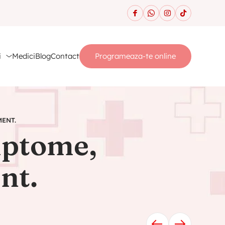
i
Medici
Blog
Contact
Programeaza-te online
MENT.
mptome,
nt.