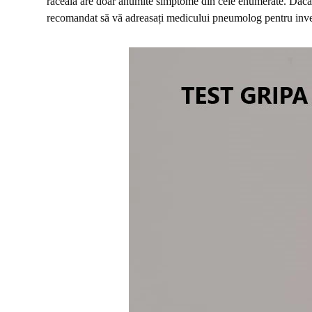
raceala are doar anumite simptome din cele enumerate. Dac
recomandat să vă adreasați medicului pneumolog pentru inves