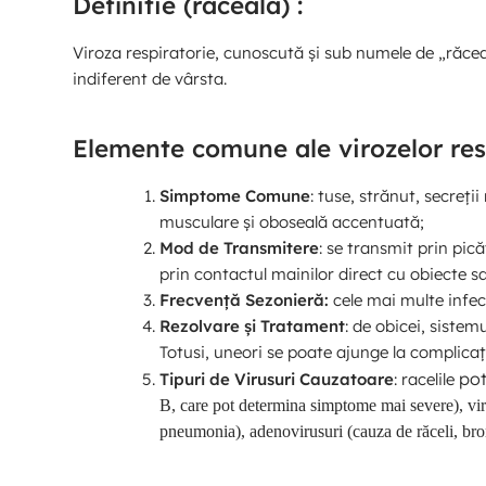
Definitie (raceala) :
Viroza respiratorie, cunoscută și sub numele de „răcea
indiferent de vârsta.
Elemente comune ale virozelor respi
Simptome Comune
: tuse, strănut, secreț
musculare și oboseală accentuată;
Mod de Transmitere
: se transmit prin pic
prin contactul mainilor direct cu obiecte 
Frecvență Sezonieră:
cele mai multe infecț
Rezolvare și Tratament
: de obicei, sistem
Totusi, uneori se poate ajunge la complicaț
pot
Tipuri de Virusuri Cauzatoare
: racelile
B, care pot determina simptome mai severe), virusur
pneumonia), adenovirusuri (cauza de răceli, bro