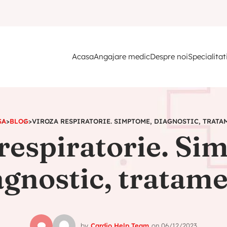
Acasa
Angajare medic
Despre noi
Specialitat
SA
>
BLOG
>
VIROZA RESPIRATORIE. SIMPTOME, DIAGNOSTIC, TRATA
 respiratorie. Si
agnostic, tratame
by
Cardio Help Team
on
06/12/2023