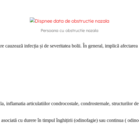
Persoana cu obstructie nazala
e cauzează infecția și de severitatea bolii. În general, implică afectarea 
ala, inflamatia articulatiilor condrocostale, condrosternale, structurilor d
 asociată cu durere în timpul înghițirii (odinofagie) sau continua ( odino