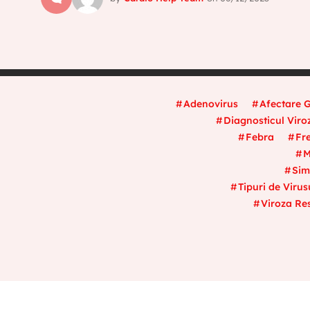
Adenovirus
Afectare G
Diagnosticul Viroz
Febra
Fr
M
Sim
Tipuri de Viru
Viroza Res