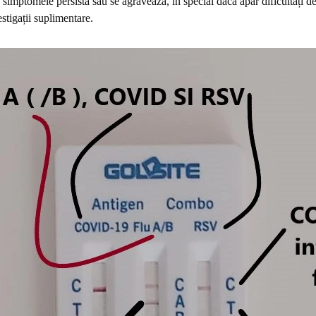
ă
simptomele persistă sau se agravează, în special dacă apar dificultăți de
tigații suplimentare.