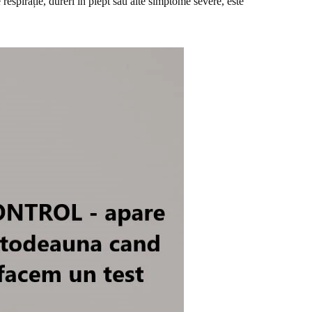
 respirație, dureri în piept sau alte simptome severe, este