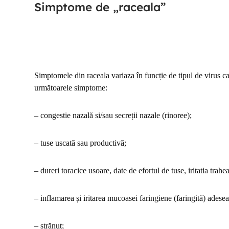
Simptome de „raceala”
Simptomele din raceala variaza în funcție de tipul de virus car
următoarele simptome
:
– congestie nazală si/sau secreții nazale (rinoree)
;
– tuse uscată sau productivă;
– dureri toracice usoare, date de efortul de tuse, iritatia trahe
– inflamarea și iritarea mucoasei faringiene (faringită) adesea
– strănut;