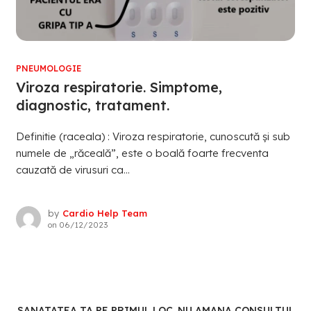
PNEUMOLOGIE
Viroza respiratorie. Simptome,
diagnostic, tratament.
Definitie (raceala) : Viroza respiratorie, cunoscută și sub
numele de „răceală”, este o boală foarte frecventa
cauzată de virusuri ca...
by
Cardio Help Team
on
06/12/2023
SANATATEA TA PE PRIMUL LOC. NU AMANA CONSULTUL