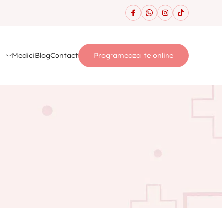
i
Medici
Blog
Contact
Programeaza-te online