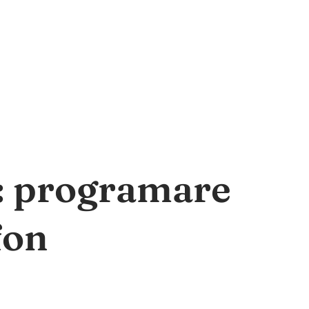
a: programare
fon