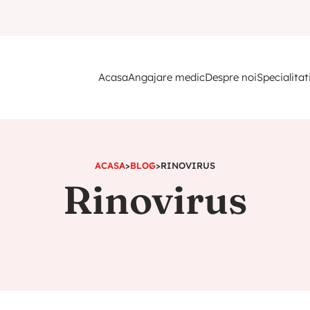
Acasa
Angajare medic
Despre noi
Specialitat
ACASA
>
BLOG
>
RINOVIRUS
Rinovirus