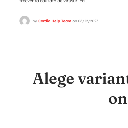
frecventa cauzată de virusuri ca...
by
Cardio Help Team
on
06/12/2023
Alege varian
on