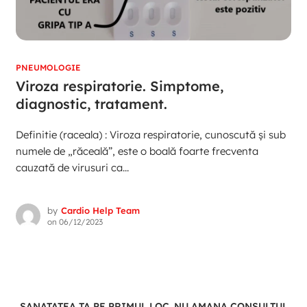
PNEUMOLOGIE
Viroza respiratorie. Simptome,
diagnostic, tratament.
Definitie (raceala) : Viroza respiratorie, cunoscută și sub
numele de „răceală”, este o boală foarte frecventa
cauzată de virusuri ca...
by
Cardio Help Team
on
06/12/2023
SANATATEA TA PE PRIMUL LOC. NU AMANA CONSULTUL