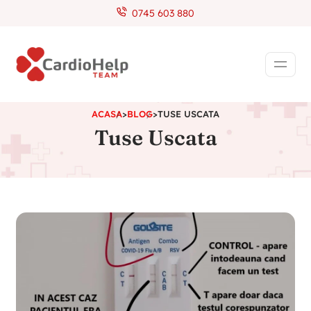
0745 603 880
ACASA
>
BLOG
>
TUSE USCATA
Tuse Uscata