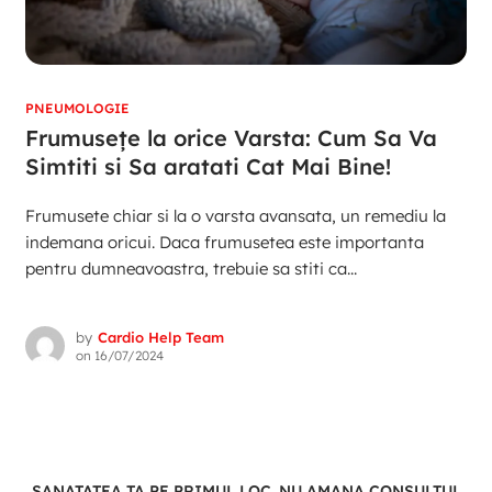
PNEUMOLOGIE
Frumusețe la orice Varsta: Cum Sa Va
Simtiti si Sa aratati Cat Mai Bine!
Frumusete chiar si la o varsta avansata, un remediu la
indemana oricui. Daca frumusetea este importanta
pentru dumneavoastra, trebuie sa stiti ca...
by
Cardio Help Team
on
16/07/2024
SANATATEA TA PE PRIMUL LOC. NU AMANA CONSULTUL