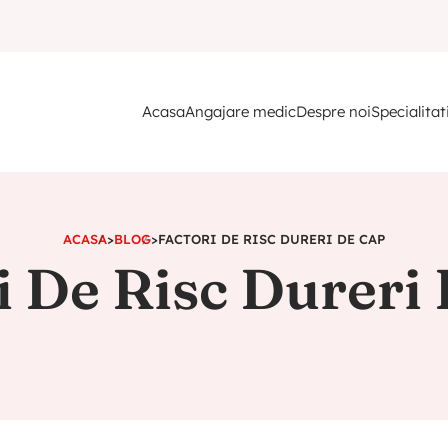
Acasa
Angajare medic
Despre noi
Specialitat
ACASA
>
BLOG
>
FACTORI DE RISC DURERI DE CAP
i De Risc Dureri