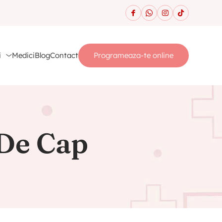
i
Medici
Blog
Contact
Programeaza-te online
 De Cap