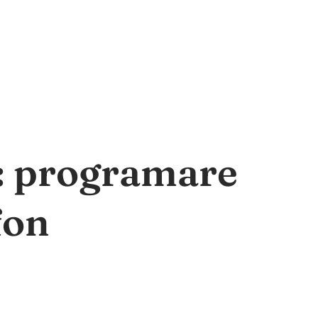
a: programare
fon