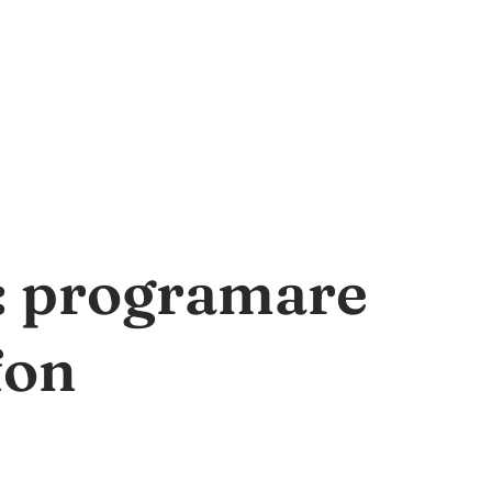
a: programare
fon