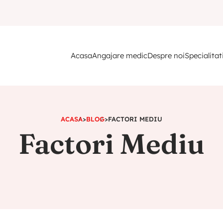
Acasa
Angajare medic
Despre noi
Specialitat
ACASA
>
BLOG
>
FACTORI MEDIU
Factori Mediu