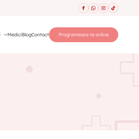
i
Medici
Blog
Contact
Programeaza-te online