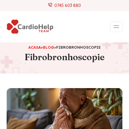
0745 603 880
ACASA
>
BLOG
>
FIBROBRONHOSCOPIE
Fibrobronhoscopie