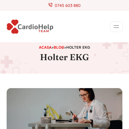
0745 603 880
ACASA
>
BLOG
>
HOLTER EKG
Holter EKG