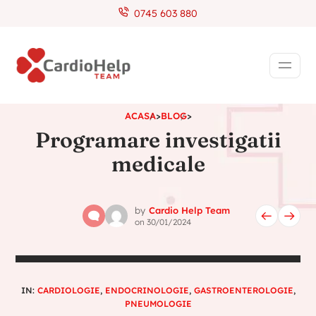
0745 603 880
ACASA
>
BLOG
>
Programare investigatii
medicale
by
Cardio Help Team
on
30/01/2024
IN:
CARDIOLOGIE
,
ENDOCRINOLOGIE
,
GASTROENTEROLOGIE
,
PNEUMOLOGIE