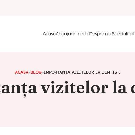
Acasa
Angajare medic
Despre noi
Specialitat
ACASA
>
BLOG
>
IMPORTANȚA VIZITELOR LA DENTIST.
nța vizitelor la 