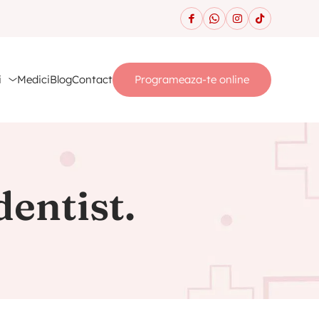
i
Medici
Blog
Contact
Programeaza-te online
dentist.