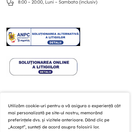
8:00 – 20:00, Luni – Sambata (inclusiv)
Utilizăm cookie-uri pentru a vă asigura o experiență cât
Utilizăm cookie-uri pentru a vă asigura o experiență cât
mai personalizată pe site-ul nostru, memorând
mai personalizată pe site-ul nostru, memorând
preferințele dvs. și vizitele anterioare. Dând clic pe
preferințele dvs. și vizitele anterioare. Dând clic pe
„Accept”, sunteți de acord asupra folosirii lor.
„Accept”, sunteți de acord asupra folosirii lor.
Copyright © 2026 Cardio Help Team SRL , CUI 39203981 ,