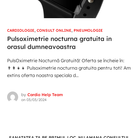
CARDIOLOGIE
,
CONSULT ONLINE
,
PNEUMOLOGIE
Pulsoximetrie nocturna gratuita in
orasul dumneavoastra
PulsOximetrie Nocturnă Gratuită! Oferta se încheie în:
👨‍👩‍👧‍👧 Pulsoximetrie nocturna gratuita pentru toti! Am
extins oferta noastra speciala d...
by
Cardio Help Team
on
03/03/2024
SANATATEA TA PE PRIMUL LOC. NU AMANA CONSULTUL