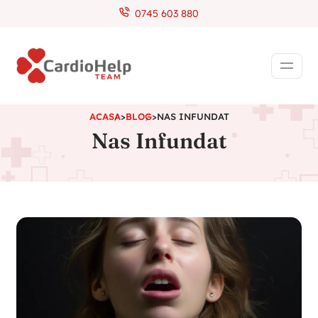
0745 603 880
ACASA
>
BLOG
>
NAS INFUNDAT
Nas Infundat