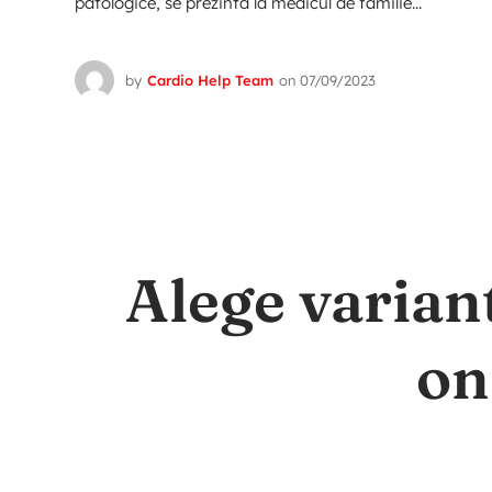
patologice, se prezinta la medicul de familie...
by
Cardio Help Team
on
07/09/2023
Alege varian
on