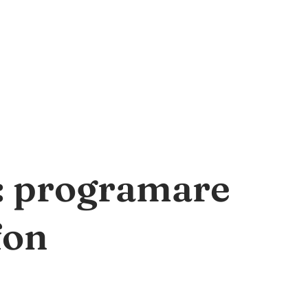
a: programare
fon