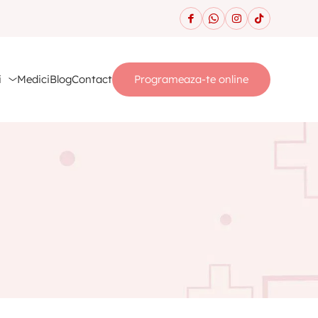
i
Medici
Blog
Contact
Programeaza-te online