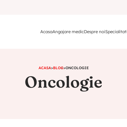
Acasa
Angajare medic
Despre noi
Specialitat
ACASA
>
BLOG
>
ONCOLOGIE
Oncologie