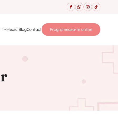
i
Medici
Blog
Contact
Programeaza-te online
er