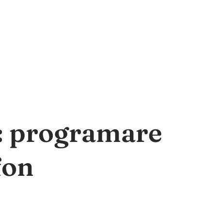
a: programare
fon