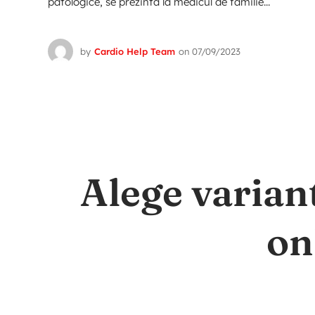
patologice, se prezinta la medicul de familie...
by
Cardio Help Team
on
07/09/2023
Alege varian
on