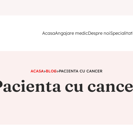
Acasa
Angajare medic
Despre noi
Specialitat
ACASA
>
BLOG
>
PACIENTA CU CANCER
acienta cu canc