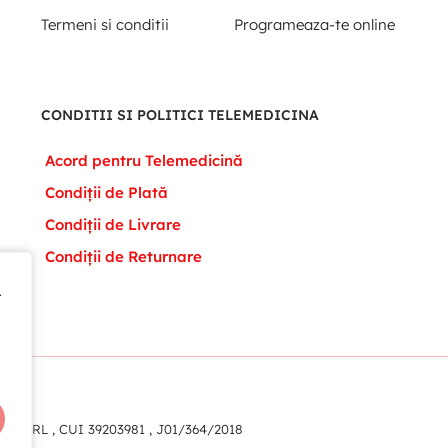
Termeni si conditii
Programeaza-te online
CONDITII SI POLITICI TELEMEDICINA
Acord pentru Telemedicină
Condiții de Plată
Condiții de Livrare
Condiții de Returnare
t
t
eam SRL , CUI 39203981 , J01/364/2018