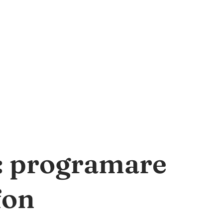
a: programare
fon