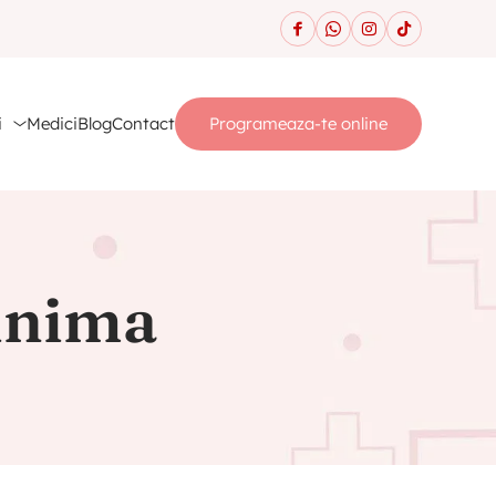
i
Medici
Blog
Contact
Programeaza-te online
 inima