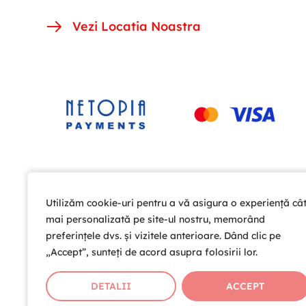
Vezi Locatia Noastra
Utilizăm cookie-uri pentru a vă asigura o experiență câ
Utilizăm cookie-uri pentru a vă asigura o experiență câ
mai personalizată pe site-ul nostru, memorând
mai personalizată pe site-ul nostru, memorând
preferințele dvs. și vizitele anterioare. Dând clic pe
preferințele dvs. și vizitele anterioare. Dând clic pe
„Accept”, sunteți de acord asupra folosirii lor.
„Accept”, sunteți de acord asupra folosirii lor.
DETALII
DETALII
ACCEPT
ACCEPT
Copyright © 2026 Cardio Help T