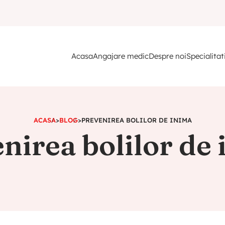
Acasa
Angajare medic
Despre noi
Specialitat
ACASA
>
BLOG
>
PREVENIREA BOLILOR DE INIMA
nirea bolilor de