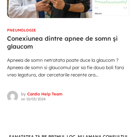
PNEUMOLOGIE
Conexiunea dintre apnee de somn și
glaucom
Apneea de somn netratata poate duce la glaucom ?
Apneea de somn si glaucomul par sa fie doua boli fara
vreo legatura, dar cercetarile recente ara...
by
Cardio Help Team
on
10/03/2024
SANATATEA TA PE PRIMUL LOC. NU AMANA CONSULTUL