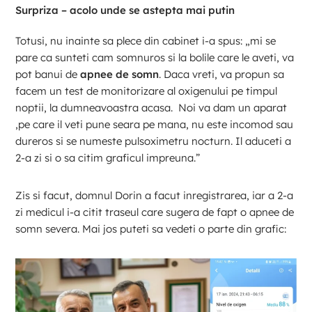
Surpriza – acolo unde se astepta mai putin
Totusi, nu inainte sa plece din cabinet i-a spus: „mi se
pare ca sunteti cam somnuros si la bolile care le aveti, va
pot banui de
apnee de somn
. Daca vreti, va propun sa
facem un test de monitorizare al oxigenului pe timpul
noptii, la dumneavoastra acasa. Noi va dam un aparat
,pe care il veti pune seara pe mana, nu este incomod sau
dureros si se numeste pulsoximetru nocturn. Il aduceti a
2-a zi si o sa citim graficul impreuna.”
Zis si facut, domnul Dorin a facut inregistrarea, iar a 2-a
zi medicul i-a citit traseul care sugera de fapt o apnee de
somn severa. Mai jos puteti sa vedeti o parte din grafic: