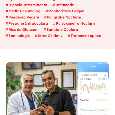
Hipoxia Intermittenta
Inflamatie
Medic Pneumolog
Monitorizare Oxigen
Pierderea Vederii
Poligrafie Nocturna
Presiune Intraoculara
Pulsoximetru Nocturn
Risc de Glaucom
Sanatate Oculara
Somnologie
Stres Oxidativ
Tratament apnee