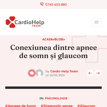
0745 603 880
ACASA
>
BLOG
>
Conexiunea dintre apnee
de somn și glaucom
by
Cardio Help Team
on
10/03/2024
IN:
PNEUMOLOGIE
Apneea de Somn
Diagnostic apnee
Glaucom