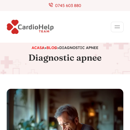
0745 603 880
ACASA
>
BLOG
>
DIAGNOSTIC APNEE
Diagnostic apnee