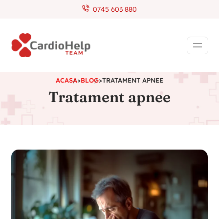
0745 603 880
ACASA
>
BLOG
>
TRATAMENT APNEE
Tratament apnee