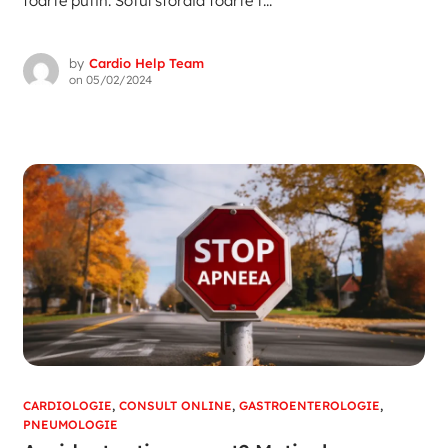
foarte putin. Sotul sforaia foarte t...
by
Cardio Help Team
on
05/02/2024
CARDIOLOGIE
,
CONSULT ONLINE
,
GASTROENTEROLOGIE
,
PNEUMOLOGIE