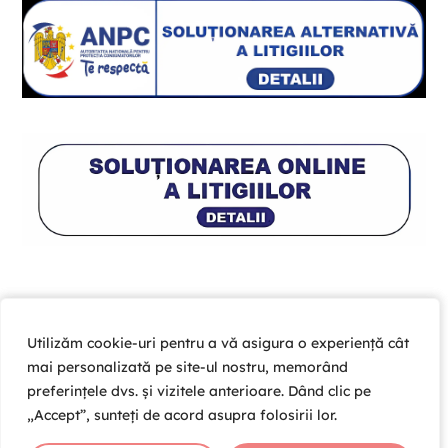
Utilizăm cookie-uri pentru a vă asigura o experiență cât
Utilizăm cookie-uri pentru a vă asigura o experiență cât
mai personalizată pe site-ul nostru, memorând
mai personalizată pe site-ul nostru, memorând
preferințele dvs. și vizitele anterioare. Dând clic pe
preferințele dvs. și vizitele anterioare. Dând clic pe
„Accept”, sunteți de acord asupra folosirii lor.
„Accept”, sunteți de acord asupra folosirii lor.
Copyright © 2026 Cardio Help Team SRL , CUI 39203981 ,