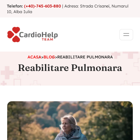
Telefon:
(+40)-745-603-880
| Adresa: Strada Crisanei, Numarul
10, Alba Iulia
ACASA
>
BLOG
>
REABILITARE PULMONARA
Reabilitare Pulmonara