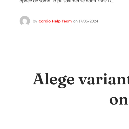
apnee de somn, la pulsoximetrie nocturna? D...
by
Cardio Help Team
on
17/05/2024
Alege varian
on