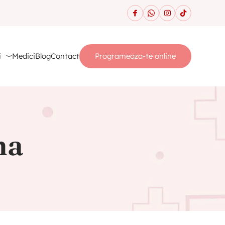
i
Medici
Blog
Contact
Programeaza-te online
na