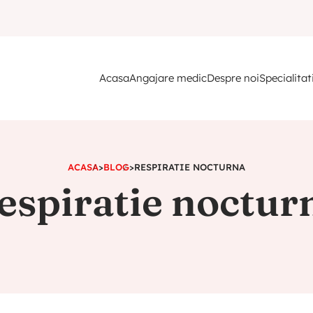
Acasa
Angajare medic
Despre noi
Specialitat
ACASA
>
BLOG
>
RESPIRATIE NOCTURNA
espiratie noctur