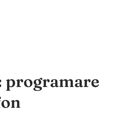
a: programare
fon