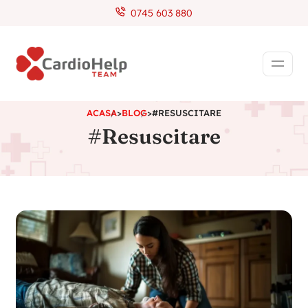
0745 603 880
ACASA
>
BLOG
>
#RESUSCITARE
#Resuscitare